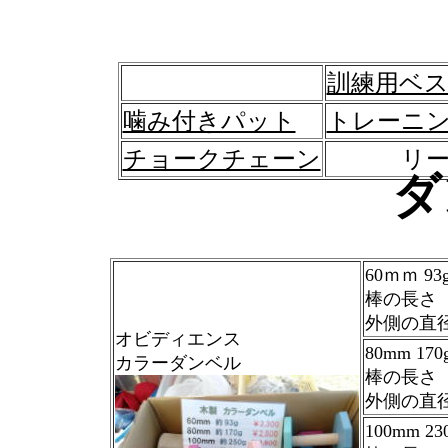
訓練用ベ
噛み付きパット
トレーニ
チョークチェーン
リ
ダ
60ｍｍ 9
棒の長さ 7
外側の直径 
オビディエンス
80mm 17
カラーダンベル
棒の長さ 8
外側の直径
100mm 2