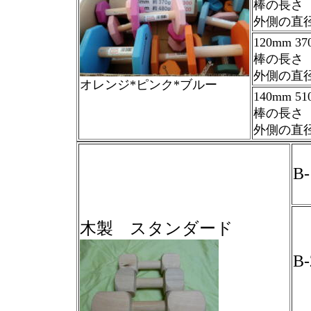
棒の長さ 9
外側の直径
120mm 3
棒の長さ 1
外側の直径
オレンジ*ピンク*ブルー
140mm 5
棒の長さ 1
外側の直径
B
木製 スタンダード
B