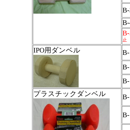
B
B
B
止
IPO用ダンベル
B
B-
B-
プラスチックダンベル
B
B