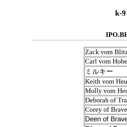
k-9
IPO.
Zack vom Blit
Carl vom Hohe
ミルキー
Keith vom Heu
Molly vom Heu
Deborah of Tra
Corey of Brave
Deen of Brav