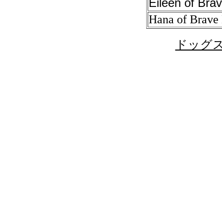
Eileen of Bra
Hana of Brave
ドッグスク